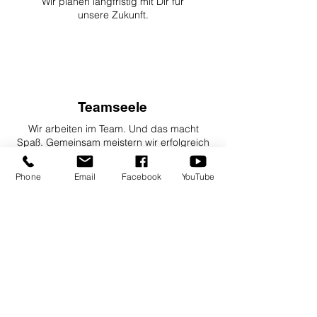
Wir planen langfristig mit Dir für
unsere Zukunft.
Teamseele
Wir arbeiten im Team. Und das macht
Spaß. Gemeinsam meistern wir erfolgreich
unsere Aufgaben.
Phone
Email
Facebook
YouTube
Voller Energie
Wir unterstützen eine strukturierte und
verantwortungsbewusste Arbeitsweise von
Anfang an. Leistungsstark und talentiert
darfst Du sofort loslegen.